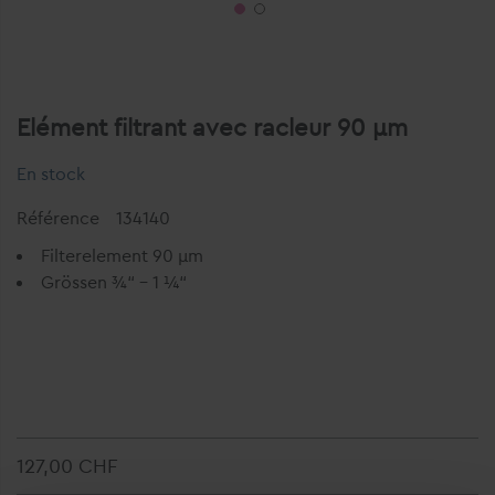
Elément filtrant avec racleur 90 μm
En stock
Référence
134140
Filterelement 90 µm
Grössen ¾“ – 1 ¼“
127,00 CHF