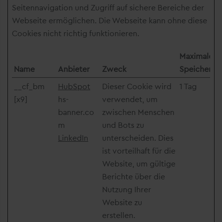
Seitennavigation und Zugriff auf sichere Bereiche der
Webseite ermöglichen. Die Webseite kann ohne diese
Cookies nicht richtig funktionieren.
Maximale
Name
Anbieter
Zweck
Speicherda
__cf_bm
HubSpot
Dieser Cookie wird
1 Tag
[x9]
hs-
verwendet, um
banner.co
zwischen Menschen
m
und Bots zu
LinkedIn
unterscheiden. Dies
ist vorteilhaft für die
Website, um gültige
Berichte über die
Nutzung Ihrer
Website zu
erstellen.