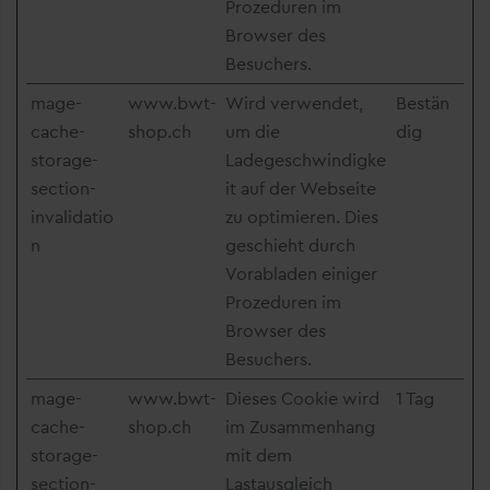
Prozeduren im
Browser des
Besuchers.
mage-
www.bwt-
Wird verwendet,
Bestän
cache-
shop.ch
um die
dig
storage-
Ladegeschwindigke
section-
it auf der Webseite
invalidatio
zu optimieren. Dies
n
geschieht durch
Vorabladen einiger
Prozeduren im
Browser des
Besuchers.
mage-
www.bwt-
Dieses Cookie wird
1 Tag
cache-
shop.ch
im Zusammenhang
storage-
mit dem
section-
Lastausgleich