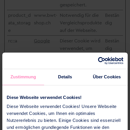
gespeichert.
product_d
www.bwt-
Notwendig für die
Bestän
ata_storag
shop.ch
Vergleichsprodukte
dig
e
auf der Webseite.
rc::a
Google
Dieser Cookie wird
Bestän
verwendet, um
dig
zwischen Menschen
und Bots zu
unterscheiden. Dies
Zustimmung
Details
Über Cookies
ist vorteilhaft für die
Website, um gültige
Berichte über die
Diese Webseite verwendet Cookies!
Nutzung Ihrer
Diese Webseite verwendet Cookies! Unsere Webseite
Website zu
verwendet Cookies, um Ihnen ein optimales
erstellen.
Nutzererlebnis zu bieten. Einige Cookies sind essenziell
rc::c
Google
Dieser Cookie wird
Sitzung
und ermöglichen grundlegende Funktionen wie den