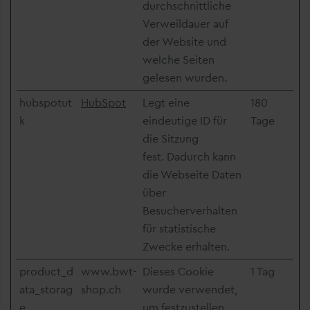
durchschnittliche
Verweildauer auf
der Website und
welche Seiten
gelesen wurden.
hubspotut
HubSpot
Legt eine
180
k
eindeutige ID für
Tage
die Sitzung
fest. Dadurch kann
die Webseite Daten
über
Besucherverhalten
für statistische
Zwecke erhalten.
product_d
www.bwt-
Dieses Cookie
1 Tag
ata_storag
shop.ch
wurde verwendet,
e
um festzustellen,