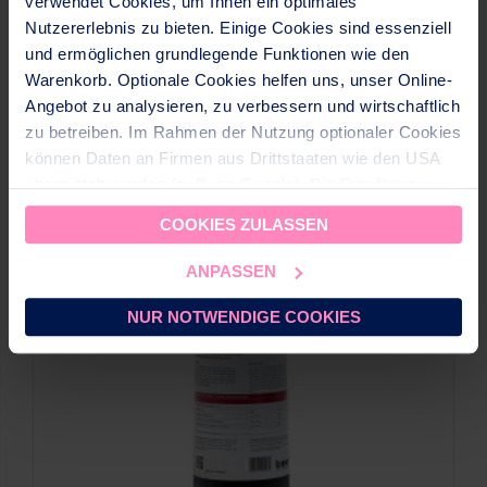
verwendet Cookies, um Ihnen ein optimales
DAS KÖNNTE IHNEN AUCH GEFALLEN
Nutzererlebnis zu bieten. Einige Cookies sind essenziell
und ermöglichen grundlegende Funktionen wie den
Warenkorb. Optionale Cookies helfen uns, unser Online-
Angebot zu analysieren, zu verbessern und wirtschaftlich
zu betreiben. Im Rahmen der Nutzung optionaler Cookies
können Daten an Firmen aus Drittstaaten wie den USA
übermittelt werden (z. B. an Google). Die Empfänger
dieser Daten sind im CH-US Data Privacy Framework
COOKIES ZULASSEN
(DPF) gelistet, dass ein angemessenes
Datenschutzniveau gewährleistet. Für nicht zertifizierte
ANPASSEN
Empfänger setzen wir geeignete Garantien (z. B.
EU‑Standardvertragsklauseln mit CH‑Ergänzungen) ein.
NUR NOTWENDIGE COOKIES
Sie können
alle Cookies akzeptieren
oder
nur
notwendige Cookies zulassen
. Ihre gewählte
Einstellung können Sie im Fußbereich dieser Website
jederzeit aufrufen und ändern.