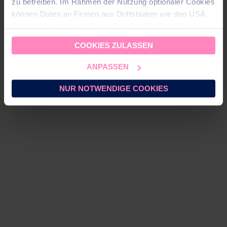
zu betreiben. Im Rahmen der Nutzung optionaler Cookies
können Daten an Firmen aus Drittstaaten wie den USA
AQUARIS K-02
übermittelt werden (z. B. an Google). Die Empfänger
dieser Daten sind im CH-US Data Privacy Framework
CHF 580.00
COOKIES ZULASSEN
(DPF) gelistet, dass ein angemessenes
Datenschutzniveau gewährleistet. Für nicht zertifizierte
ANPASSEN
Empfänger setzen wir geeignete Garantien (z. B.
EU‑Standardvertragsklauseln mit CH‑Ergänzungen) ein.
NUR NOTWENDIGE COOKIES
Sie können
alle Cookies akzeptieren
oder
nur
notwendige Cookies zulassen
. Ihre gewählte
Einstellung können Sie im Fußbereich dieser Website
jederzeit aufrufen und ändern.