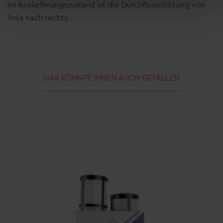
Im Auslieferungszustand ist die Durchflussrichtung von
Einstellung können Sie im Fußbereich dieser Website
links nach rechts.
jederzeit aufrufen und ändern.
DAS KÖNNTE IHNEN AUCH GEFALLEN