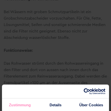
Bei Wässern mit groben Schmutzpartikeln ist ein
Grobschmutzabscheider vorzuschalten. Für Öle, Fette,
Lösungsmittel, Seifen und sonstige schmierende Medien
sind die Filter nicht geeignet. Ebenso nicht zur
Abscheidung wasserlöslicher Stoffe.
Funktionsweise:
Das Rohwasser strömt durch den Rohwassereingang in
den Filter und dort von aussen nach innen durch das
Filterelement zum Reinwasserausgang. Dabei werden die
Fremdpartikel >100 μm an der Aussenseite des
Filtergewebes zurückgehalten. Sauberes Wasser gelangt
in das Rohrleitungssystem. Wenn infolge der
zunehmenden Verschmutzung des Filtergewebes der
Zustimmung
Details
Über Cookies
Wasserdruck spürbar nachlässt, spätestens jedoch nach