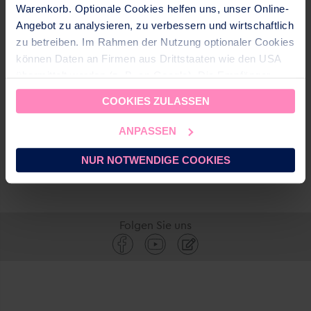
Warenkorb. Optionale Cookies helfen uns, unser Online-
Angebot zu analysieren, zu verbessern und wirtschaftlich
zu betreiben. Im Rahmen der Nutzung optionaler Cookies
Anzahl
In den Warenkorb
können Daten an Firmen aus Drittstaaten wie den USA
übermittelt werden (z. B. an Google). Die Empfänger
dieser Daten sind im CH-US Data Privacy Framework
PRODUKTDETAILS
COOKIES ZULASSEN
(DPF) gelistet, dass ein angemessenes
Datenschutzniveau gewährleistet. Für nicht zertifizierte
ANPASSEN
Empfänger setzen wir geeignete Garantien (z. B.
EU‑Standardvertragsklauseln mit CH‑Ergänzungen) ein.
NUR NOTWENDIGE COOKIES
Sie können
alle Cookies akzeptieren
oder
nur
notwendige Cookies zulassen
. Ihre gewählte
Einstellung können Sie im Fußbereich dieser Website
Folgen Sie uns
jederzeit aufrufen und ändern.