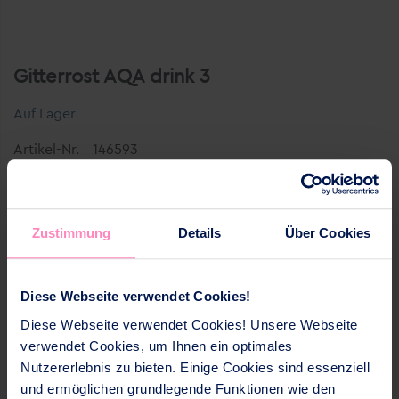
Gitterrost AQA drink 3
Auf Lager
Artikel-Nr.
146593
Gitterrost für Tropfschale AQA drink 3
Zustimmung
Details
Über Cookies
Diese Webseite verwendet Cookies!
CHF 6.02
Diese Webseite verwendet Cookies! Unsere Webseite
verwendet Cookies, um Ihnen ein optimales
Nutzererlebnis zu bieten. Einige Cookies sind essenziell
und ermöglichen grundlegende Funktionen wie den