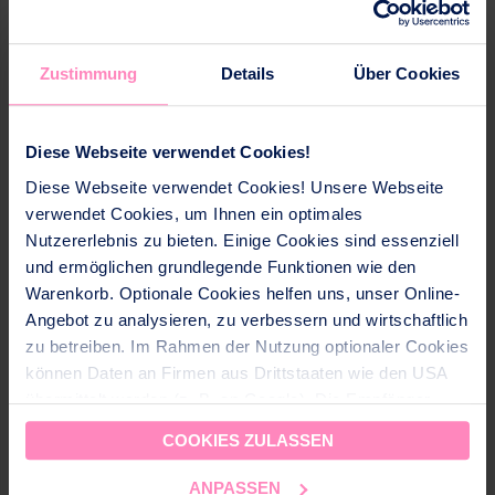
DAS KÖNNTE IHNEN AUCH GEFALLEN
Zustimmung
Details
Über Cookies
ÄHNLICHE PRODUKTE
Diese Webseite verwendet Cookies!
Diese Webseite verwendet Cookies! Unsere Webseite
verwendet Cookies, um Ihnen ein optimales
Nutzererlebnis zu bieten. Einige Cookies sind essenziell
und ermöglichen grundlegende Funktionen wie den
Warenkorb. Optionale Cookies helfen uns, unser Online-
Angebot zu analysieren, zu verbessern und wirtschaftlich
zu betreiben. Im Rahmen der Nutzung optionaler Cookies
können Daten an Firmen aus Drittstaaten wie den USA
übermittelt werden (z. B. an Google). Die Empfänger
dieser Daten sind im CH-US Data Privacy Framework
COOKIES ZULASSEN
(DPF) gelistet, dass ein angemessenes
Datenschutzniveau gewährleistet. Für nicht zertifizierte
ANPASSEN