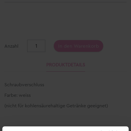
Anzahl
In den Warenkorb
PRODUKTDETAILS
Schraubverschluss
Farbe: weiss
(nicht für kohlensäurehaltige Getränke geeignet)