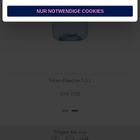
Empfänger setzen wir geeignete Garantien (z. B.
EU‑Standardvertragsklauseln mit CH‑Ergänzungen) ein.
NUR NOTWENDIGE COOKIES
Sie können
alle Cookies akzeptieren
oder
nur
notwendige Cookies zulassen
. Ihre gewählte
Einstellung können Sie im Fußbereich dieser Website
jederzeit aufrufen und ändern.
Tritan-Flasche 0.5 L
CHF 7.00
Folgen Sie uns