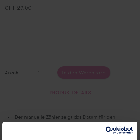
CHF 29.00
Anzahl
In den Warenkorb
PRODUKTDETAILS
Der manuelle Zähler zeigt das Datum für den
optimalen Kartuschenwechsel an
Die Einfüllklappe öffnet automatisch, sobald der