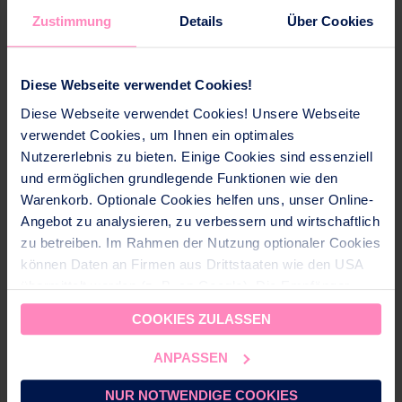
Wasserstrahl auftrifft, so kann der Tischwasserfilter
Zustimmung
Details
Über Cookies
ohne Wasserspritzen befüllt werden
Der Tischwasserfilter passt in jede gängige
Kühlschranktür
Diese Webseite verwendet Cookies!
Das Produkt ist spülmaschinentauglich
Diese Webseite verwendet Cookies! Unsere Webseite
Der AQUAlizer Home ist BPA frei und hergestellt
verwendet Cookies, um Ihnen ein optimales
aus Kunststoff ohne Weichmacher in der EU
Nutzererlebnis zu bieten. Einige Cookies sind essenziell
Lieferumfang: Tischwasserfilter AQUAlizer Home
und ermöglichen grundlegende Funktionen wie den
2.7 l inkl. 1 Magnesium Mineralized Filterkartusche
Warenkorb. Optionale Cookies helfen uns, unser Online-
Angebot zu analysieren, zu verbessern und wirtschaftlich
Beschreibung
zu betreiben. Im Rahmen der Nutzung optionaler Cookies
können Daten an Firmen aus Drittstaaten wie den USA
Der Tischwasserfilter Aqualizer Home besticht durch
übermittelt werden (z. B. an Google). Die Empfänger
sein attraktives Design mit optimalem
dieser Daten sind im CH-US Data Privacy Framework
ergonomischem Handling. Im Paket ist eine
COOKIES ZULASSEN
(DPF) gelistet, dass ein angemessenes
Magnesium Mineralized Filterkartusche, die Ihnen zu
Datenschutzniveau gewährleistet. Für nicht zertifizierte
ANPASSEN
jeder Jahreszeit die Abwehrkräfte stärkt.
Empfänger setzen wir geeignete Garantien (z. B.
EU‑Standardvertragsklauseln mit CH‑Ergänzungen) ein.
NUR NOTWENDIGE COOKIES