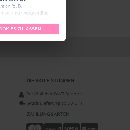
tien (z. B.
en
oder
nur notwendige
zeit aufrufen und ändern.
OOKIES ZULASSEN
DIENSTLEISTUNGEN
Persönlicher BWT Support
Gratis Lieferung ab 50 CHF
ZAHLUNGSARTEN