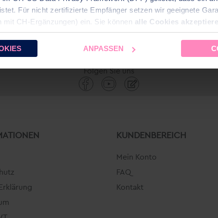
SORTIEREN NACH
ANZEIGEN
pro Seite
et. Für nicht zertifizierte Empfänger setzen wir geeignete Garan
n mit CH‑Ergänzungen) ein. Sie können
alle Cookies akzeptier
ählte Einstellung können Sie im Fußbereich dieser Website jeder
OKIES
ANPASSEN
C
Folgen Sie uns
MATIONEN
KUNDENBEREICH
Mein Konto
hutz
FAQ
Erklärung
Kontakt
sum
WT