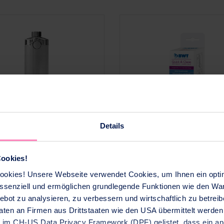
In den Warenkorb
In den Warenkorb
Details
ookies!
uick & Clean Antikalk-
Quick & Clean Filterkartus
Filtersystem (inkl. 1
Stück)
okies! Unsere Webseite verwendet Cookies, um Ihnen ein opti
Filterkartusche)
 essenziell und ermöglichen grundlegende Funktionen wie den Wa
CHF 25.00
ebot zu analysieren, zu verbessern und wirtschaftlich zu betre
CHF 77.00
ten an Firmen aus Drittstaaten wie den USA übermittelt werden 
d im CH-US Data Privacy Framework (DPF) gelistet, dass ein 