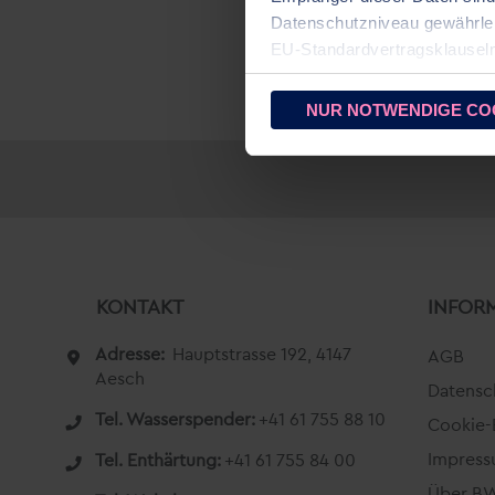
Datenschutzniveau gewährleist
EU‑Standardvertragsklausel
Cookies zulassen
. Ihre gew
NUR NOTWENDIGE CO
KONTAKT
INFOR
Adresse:
Hauptstrasse 192, 4147
AGB
Aesch
Datensc
Tel. Wasserspender:
+41 61 755 88 10
Cookie-
Impres
Tel. Enthärtung:
+41 61 755 84 00
Über B