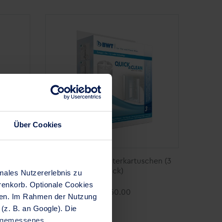
In den Warenkorb
Über Cookies
che (1
Quick & Clean Filterkartuschen (3
Stück)
males Nutzererlebnis zu
renkorb. Optionale Cookies
CHF 50.00
iben. Im Rahmen der Nutzung
(z. B. an Google). Die
angemessenes