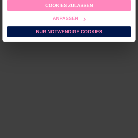
dieser Daten sind im CH-US Data Privacy Framework
AQA drink PET-Flasche - 0.5 L
COOKIES ZULASSEN
(DPF) gelistet, dass ein angemessenes
Datenschutzniveau gewährleistet. Für nicht zertifizierte
CHF 7.50
ANPASSEN
Empfänger setzen wir geeignete Garantien (z. B.
EU‑Standardvertragsklauseln mit CH‑Ergänzungen) ein.
NUR NOTWENDIGE COOKIES
Sie können
alle Cookies akzeptieren
oder
nur
notwendige Cookies zulassen
. Ihre gewählte
Einstellung können Sie im Fußbereich dieser Website
jederzeit aufrufen und ändern.