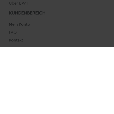
Über BWT
KUNDENBEREICH
Mein Konto
FAQ
Kontakt
DIENSTLEISTUNGEN
Persönlicher BWT Support
Gratis Lieferung ab 50 CHF
ZAHLUNGSARTEN