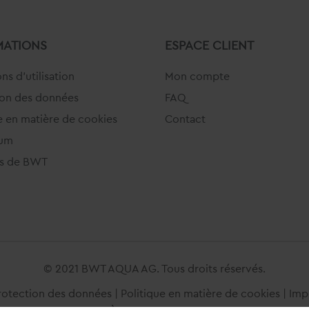
MATIONS
ESPACE CLIENT
ns d'utilisation
Mon compte
ion des données
FAQ
e en matière de cookies
Contact
sum
s de BWT
© 2021 BWT AQUA AG. Tous droits réservés.
rotection des données
|
Politique en matière de cookies
|
Imp