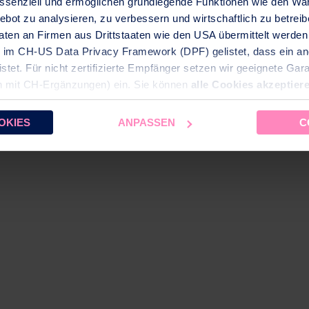
 essenziell und ermöglichen grundlegende Funktionen wie den Wa
ebot zu analysieren, zu verbessern und wirtschaftlich zu betre
ten an Firmen aus Drittstaaten wie den USA übermittelt werden 
 et un détergent doux
d im CH-US Data Privacy Framework (DPF) gelistet, dass ein 
et. Für nicht zertifizierte Empfänger setzen wir geeignete Garan
n mit CH‑Ergänzungen) ein. Sie können
alle Cookies akzeptier
ählte Einstellung können Sie im Fußbereich dieser Website jeder
VOUS AIMEREZ AUSSI
OKIES
ANPASSEN
C