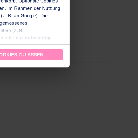
renkorb. Optionale Cookies
iben. Im Rahmen der Nutzung
(z. B. an Google). Die
angemessenes
tien (z. B.
en
oder
nur notwendige
zeit aufrufen und ändern.
OOKIES ZULASSEN