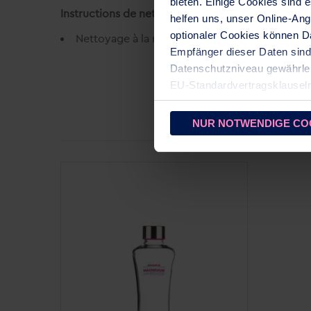
bieten. Einige Cookies sind
Instructions de nettoyage
helfen uns, unser Online-Ang
optionaler Cookies können Da
Nettoyage à la main avec un peu d'eau chaude
Empfänger dieser Daten sin
Datenschutzniveau gewährleist
EU‑Standardvertragsklausel
Cookies zulassen
. Ihre gew
NUR NOTWENDIGE CO