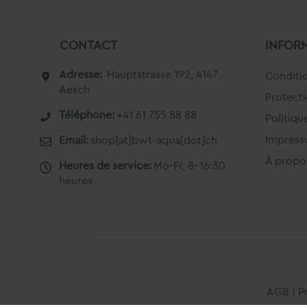
CONTACT
INFOR
Adresse:
Hauptstrasse 192, 4147
Conditio
Aesch
Protect
Téléphone:
+41 61 755 88 88
Politiqu
Impres
Email:
shop[at]bwt-aqua[dot]ch
À propo
Heures de service:
Mo-Fr, 8-16:30
heures
AGB
|
P