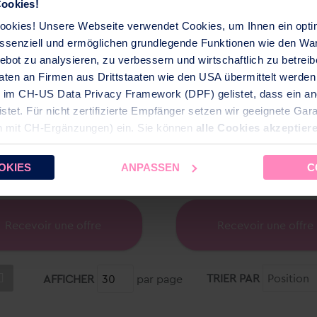
ookies!
okies! Unsere Webseite verwendet Cookies, um Ihnen ein opti
 essenziell und ermöglichen grundlegende Funktionen wie den Wa
ebot zu analysieren, zu verbessern und wirtschaftlich zu betre
ten an Firmen aus Drittstaaten wie den USA übermittelt werden 
d im CH-US Data Privacy Framework (DPF) gelistet, dass ein 
et. Für nicht zertifizierte Empfänger setzen wir geeignete Garan
n mit CH‑Ergänzungen) ein. Sie können
alle Cookies akzeptier
ählte Einstellung können Sie im Fußbereich dieser Website jeder
OKIES
ANPASSEN
C
AQA therm MOVE Power
AQA therm HES
Recevoir une offre
Recevoir une offre
TRIER PAR
AFFICHER
par page