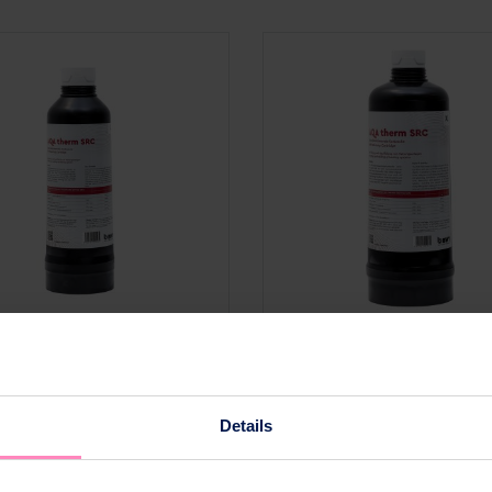
Ajouter au panier
Ajouter au panier
AQA therm SRC
AQA therm SRC-XL
325,00 CHF
595,00 CHF
Details