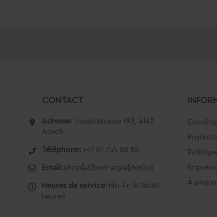
CONTACT
INFOR
Adresse:
Hauptstrasse 192, 4147
Conditio
Aesch
Protect
Téléphone:
+41 61 755 88 88
Politiqu
Impres
Email:
shop[at]bwt-aqua[dot]ch
À propo
Heures de service:
Mo-Fr, 8-16:30
heures