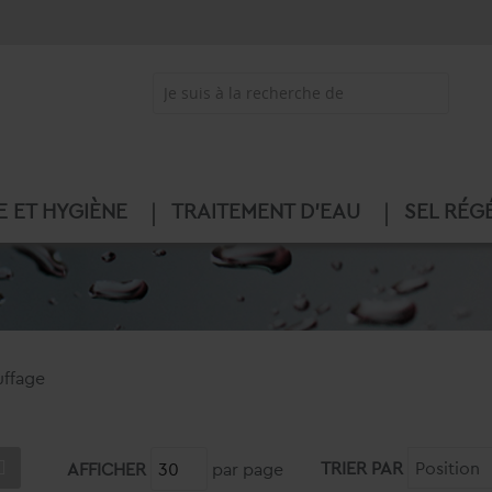
E ET HYGIÈNE
TRAITEMENT D'EAU
SEL RÉG
uffage
TRIER PAR
AFFICHER
par page