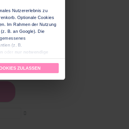
males Nutzererlebnis zu
renkorb. Optionale Cookies
iben. Im Rahmen der Nutzung
(z. B. an Google). Die
angemessenes
tien (z. B.
en
oder
nur notwendige
zeit aufrufen und ändern.
OOKIES ZULASSEN