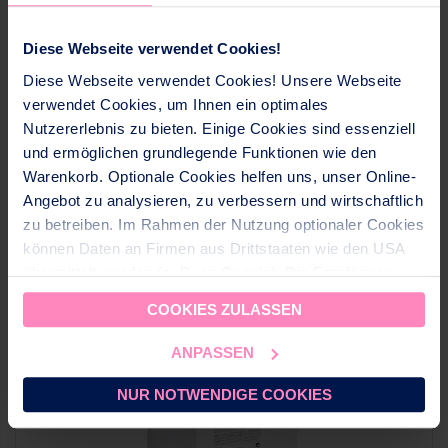
Diese Webseite verwendet Cookies!
Diese Webseite verwendet Cookies! Unsere Webseite
verwendet Cookies, um Ihnen ein optimales
Nutzererlebnis zu bieten. Einige Cookies sind essenziell
und ermöglichen grundlegende Funktionen wie den
AQUARIS K-02
Warenkorb. Optionale Cookies helfen uns, unser Online-
Angebot zu analysieren, zu verbessern und wirtschaftlich
580,00 CHF
zu betreiben. Im Rahmen der Nutzung optionaler Cookies
können Daten an Firmen aus Drittstaaten wie den USA
übermittelt werden (z. B. an Google). Die Empfänger
dieser Daten sind im CH-US Data Privacy Framework
COOKIES ZULASSEN
(DPF) gelistet, dass ein angemessenes
Datenschutzniveau gewährleistet. Für nicht zertifizierte
ANPASSEN
Empfänger setzen wir geeignete Garantien (z. B.
EU‑Standardvertragsklauseln mit CH‑Ergänzungen) ein.
NUR NOTWENDIGE COOKIES
Sie können
alle Cookies akzeptieren
oder
nur
notwendige Cookies zulassen
. Ihre gewählte