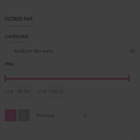
FILTRER PAR
CATÉGORIE
art
Analyse des eaux
4
PRIX
CHF
-
CHF