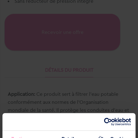
Sans réducteur de pression intégré
Recevoir une offre
DÉTAILS DU PRODUIT
Application:
Ce produit sert à filtrer l'eau potable
conformément aux normes de l'Organisation
mondiale de la santé. Il protège les conduites d'eau et
les éléments du système d'alimentation en eau qui y
sont raccordés contre les dysfonctionnements et les
dommages causés par la corrosion dus à des