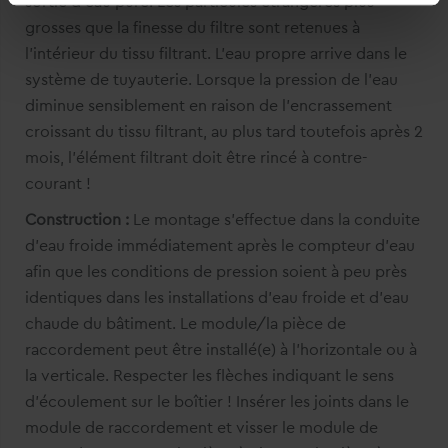
sortie d'eau pure. Les particules étrangères plus
notwendige Cookies zulassen
. Ihre gewählte
grosses que la finesse du filtre sont retenues à
Einstellung können Sie im Fußbereich dieser Website
l'intérieur du tissu filtrant. L'eau propre arrive dans le
jederzeit aufrufen und ändern.
système de tuyauterie. Lorsque la pression de l'eau
diminue sensiblement en raison de l'encrassement
croissant du tissu filtrant, au plus tard toutefois après 2
mois, l'élément filtrant doit être rincé à contre-​
courant !
Construction :
Le montage s'effectue dans la conduite
d'eau froide immédiatement après le compteur d'eau
afin que les conditions de pression soient à peu près
identiques dans les installations d'eau froide et d'eau
chaude du bâtiment. Le module/la pièce de
raccordement peut être installé(e) à l'horizontale ou à
la verticale. Respecter les flèches indiquant le sens
d'écoulement sur le boîtier ! Insérer les joints dans le
module de raccordement et visser le module de