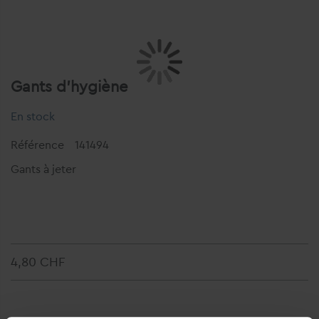
Gants d'hygiène
En stock
Référence
141494
Gants à jeter
4,80 CHF