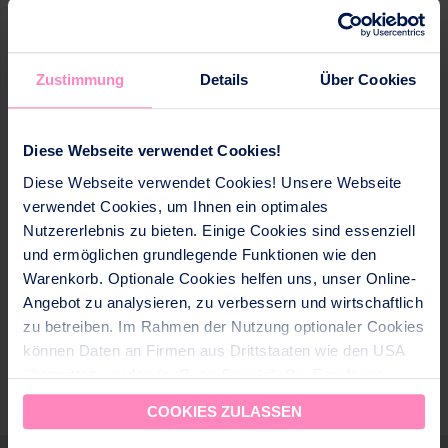
Qté
Ajouter au panier
Zustimmung
Details
Über Cookies
DÉTAILS DU PRODUIT
Diese Webseite verwendet Cookies!
Diese Webseite verwendet Cookies! Unsere Webseite
Pour la nettoyage de l'appareil AQUAdrink.
verwendet Cookies, um Ihnen ein optimales
Contenance: 10 pièces
Nutzererlebnis zu bieten. Einige Cookies sind essenziell
und ermöglichen grundlegende Funktionen wie den
Warenkorb. Optionale Cookies helfen uns, unser Online-
Angebot zu analysieren, zu verbessern und wirtschaftlich
zu betreiben. Im Rahmen der Nutzung optionaler Cookies
VOUS AIMEREZ AUSSI
PRODUITS SIMILAIRES
können Daten an Firmen aus Drittstaaten wie den USA
übermittelt werden (z. B. an Google). Die Empfänger
dieser Daten sind im CH-US Data Privacy Framework
COOKIES ZULASSEN
(DPF) gelistet, dass ein angemessenes
Datenschutzniveau gewährleistet. Für nicht zertifizierte