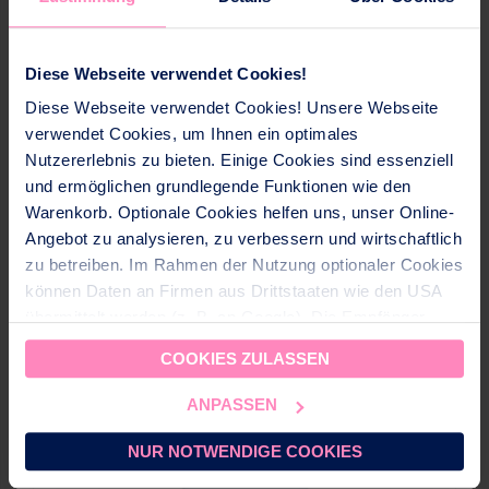
Diese Webseite verwendet Cookies!
Diese Webseite verwendet Cookies! Unsere Webseite
verwendet Cookies, um Ihnen ein optimales
Nutzererlebnis zu bieten. Einige Cookies sind essenziell
und ermöglichen grundlegende Funktionen wie den
Warenkorb. Optionale Cookies helfen uns, unser Online-
Angebot zu analysieren, zu verbessern und wirtschaftlich
zu betreiben. Im Rahmen der Nutzung optionaler Cookies
können Daten an Firmen aus Drittstaaten wie den USA
übermittelt werden (z. B. an Google). Die Empfänger
dieser Daten sind im CH-US Data Privacy Framework
COOKIES ZULASSEN
(DPF) gelistet, dass ein angemessenes
Datenschutzniveau gewährleistet. Für nicht zertifizierte
ANPASSEN
Empfänger setzen wir geeignete Garantien (z. B.
EU‑Standardvertragsklauseln mit CH‑Ergänzungen) ein.
NUR NOTWENDIGE COOKIES
Sie können
alle Cookies akzeptieren
oder
nur