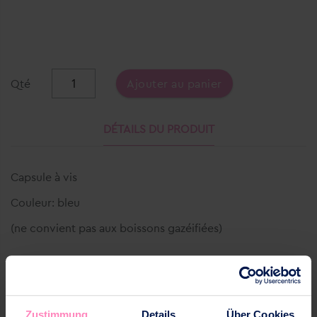
Qté
Ajouter au panier
DÉTAILS DU PRODUIT
Capsule à vis
Couleur: bleu
(ne convient pas aux boissons gazéifiées)
VOUS AIMEREZ AUSSI
PRODUITS SIMILAIRES
Zustimmung
Details
Über Cookies