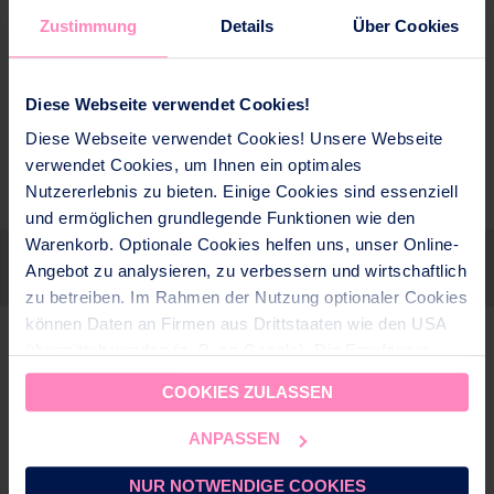
Zustimmung
Details
Über Cookies
BWT E1 HWS
Diese Webseite verwendet Cookies!
Diese Webseite verwendet Cookies! Unsere Webseite
verwendet Cookies, um Ihnen ein optimales
Nutzererlebnis zu bieten. Einige Cookies sind essenziell
und ermöglichen grundlegende Funktionen wie den
Warenkorb. Optionale Cookies helfen uns, unser Online-
Suivez-vous
Angebot zu analysieren, zu verbessern und wirtschaftlich
zu betreiben. Im Rahmen der Nutzung optionaler Cookies
können Daten an Firmen aus Drittstaaten wie den USA
übermittelt werden (z. B. an Google). Die Empfänger
dieser Daten sind im CH-US Data Privacy Framework
COOKIES ZULASSEN
CONTACT
(DPF) gelistet, dass ein angemessenes
Datenschutzniveau gewährleistet. Für nicht zertifizierte
ANPASSEN
Adresse:
Hauptstrasse 192, 4147 Aesch
Empfänger setzen wir geeignete Garantien (z. B.
Téléphone:
+41 61 755 88 88
EU‑Standardvertragsklauseln mit CH‑Ergänzungen) ein.
NUR NOTWENDIGE COOKIES